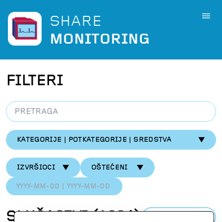
SHARE
MONITORING
FILTERI
KATEGORIJE | POTKATEGORIJE | SREDSTVA
IZVRŠIOCI
OŠTEĆENI
SLUČAJEVI
(
1304
)
PREUZMI