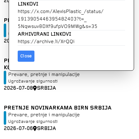
2026-07-10
SRBIJA
LINKOVI
https:
/
/
x
.
com
/
AlexisPlastic
_
/
status
/
1913905446395482403
?
t
=
_
PRETNJE REDAKCIJI PORTALA SLOBODNA REČ
5Nqwsuv8DXf9ufpVO9MWg
&
s
=
35
Prevare, pretnje i manipulacije
ARHIVIRANI LINKOVI
Ugrožavanje sigurnosti
2026-07-09
SRBIJA
https://archive.li/XrQQi
Close
PRETNJE I UVREDE REDAKCIJI N1 U
KOMENTARIMA
Prevare, pretnje i manipulacije
Ugrožavanje sigurnosti
2026-07-08
SRBIJA
PRETNJE NOVINARKAMA BIRN SRBIJA
Prevare, pretnje i manipulacije
Ugrožavanje sigurnosti
2026-07-06
SRBIJA