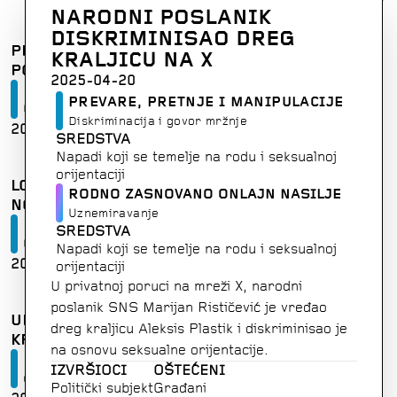
NARODNI POSLANIK
DISKRIMINISAO DREG
PRETNJE DIREKTORU VESTI N1 I NJEGOVOJ
KRALJICU NA X
PORODICI
2025-04-20
Prevare, pretnje i manipulacije
PREVARE, PRETNJE I MANIPULACIJE
Ugrožavanje sigurnosti
Diskriminacija i govor mržnje
2026-07-17
SRBIJA
SREDSTVA
Napadi koji se temelje na rodu i seksualnoj
orijentaciji
LOKALNI FUNKCIONER U GROCKOJ VREĐAO
RODNO ZASNOVANO ONLAJN NASILJE
NOVINARA
Uznemiravanje
Prevare, pretnje i manipulacije
SREDSTVA
Ugrožavanje reputacije
Napadi koji se temelje na rodu i seksualnoj
2026-07-10
SRBIJA
orijentaciji
U privatnoj poruci na mreži X, narodni
poslanik SNS Marijan Rističević je vređao
UREDNIK PORTALA POZVAN U POLICIJU ZBOG
dreg kraljicu Aleksis Plastik i diskriminisao je
KRIVIČNE PRIJAVE
na osnovu seksualne orijentacije.
Prevare, pretnje i manipulacije
IZVRŠIOCI
OŠTEĆENI
Ograničavanje slobode izražavanja
Politički subjekt
Građani