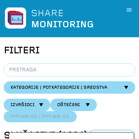
SHARE
MONITORING
FILTERI
KATEGORIJE | POTKATEGORIJE | SREDSTVA
IZVRŠIOCI
OŠTEĆENI
SLUČAJEVI
(
1304
)
PREUZMI