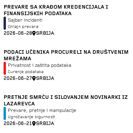
PREVARE SA KRAĐOM KREDENCIJALA I
FINANSIJSKIH PODATAKA
Sajber incidenti
Onlajn prevare
2026-06-28
SRBIJA
PODACI UČENIKA PROCURELI NA DRUŠTVENIM
MREŽAMA
Privatnost i zaštita podataka
Curenje podataka
2026-06-27
SRBIJA
PRETNJE SMRĆU I SILOVANJEM NOVINARKI IZ
LAZAREVCA
Prevare, pretnje i manipulacije
Ugrožavanje sigurnosti
2026-06-21
SRBIJA