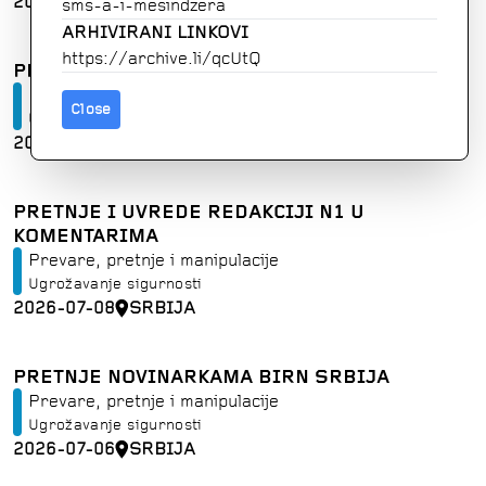
2026-07-10
SRBIJA
sms
-
a
-
i
-
mesindzera
ARHIVIRANI LINKOVI
https://archive.li/qcUtQ
PRETNJE REDAKCIJI PORTALA SLOBODNA REČ
Prevare, pretnje i manipulacije
Close
Ugrožavanje sigurnosti
2026-07-09
SRBIJA
PRETNJE I UVREDE REDAKCIJI N1 U
KOMENTARIMA
Prevare, pretnje i manipulacije
Ugrožavanje sigurnosti
2026-07-08
SRBIJA
PRETNJE NOVINARKAMA BIRN SRBIJA
Prevare, pretnje i manipulacije
Ugrožavanje sigurnosti
2026-07-06
SRBIJA