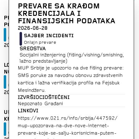
PREVARE SA KRAĐOM
KREDENCIJALA I
PRETNJE DIREKTORU VESTI N1 I NJEGOVOJ
FINANSIJSKIH PODATAKA
PORODICI
2026-06-28
Prevare, pretnje i manipulacije
SAJBER INCIDENTI
Ugrožavanje sigurnosti
Onlajn prevare
2026-07-17
SRBIJA
SREDSTVA
Socijalni inženjering (fišing/vishing/smishing,
lažno predstavljanje)
LOKALNI FUNKCIONER U GROCKOJ VREĐAO
MUP Srbije je upozorio na dve fišing prevare:
NOVINARA
SMS poruke za navodnu obnovu zdravstvenih
Prevare, pretnje i manipulacije
kartica i lažna verifikacija profila na Fejsbuk
Ugrožavanje reputacije
Mesindžeru.
2026-07-10
SRBIJA
IZVRŠIOCI
OŠTEĆENI
Nepoznato
Građani
LINKOVI
UREDNIK PORTALA POZVAN U POLICIJU ZBOG
https:
/
/
www
.
021
.
rs
/
info
/
srbija
/
447592
/
KRIVIČNE PRIJAVE
mup
-
upozorava
-
na
-
dve
-
nove
-
internet
-
Prevare, pretnje i manipulacije
Ograničavanje slobode izražavanja
prevare
-
koje
-
se
-
salju
-
korisnicima
-
putem
-