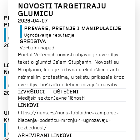
NOVOSTI TARGETIRAJU
GLUMICU
PRETNJE DIREKTORU VESTI N1 I NJEGOVOJ
2026-04-07
PORODICI
PREVARE, PRETNJE I MANIPULACIJE
Prevare, pretnje i manipulacije
Ugrožavanje reputacije
Ugrožavanje sigurnosti
SREDSTVA
2026-07-17
SRBIJA
Verbalni napadi
Portal Večernjih novosti objavio je uvredljiv
tekst o glumici Jeleni Stupljanin. Novosti su
LOKALNI FUNKCIONER U GROCKOJ VREĐAO
Stupljanin, koja je aktivna u ekološkim i anti-
NOVINARA
režimskim protestima, u tekstu prikazale kroz
Prevare, pretnje i manipulacije
uvredljiv, huškački i dehumanizujući narativ.
Ugrožavanje reputacije
IZVRŠIOCI
OŠTEĆENI
2026-07-10
SRBIJA
Medijski sektor
Javne ličnosti
LINKOVI
UREDNIK PORTALA POZVAN U POLICIJU ZBOG
https:
/
/
nuns
.
rs
/
nuns
-
tabloidne
-
kampanje
-
KRIVIČNE PRIJAVE
blacenja
-
podsticu
-
mrznju
-
i
-
ugrozavaju
-
Prevare, pretnje i manipulacije
bezbednost
/
Ograničavanje slobode izražavanja
ARHIVIRANI LINKOVI