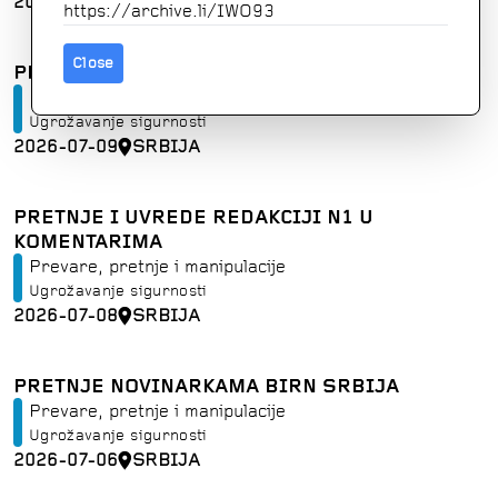
2026-07-10
SRBIJA
https://archive.li/IWO93
Close
PRETNJE REDAKCIJI PORTALA SLOBODNA REČ
Prevare, pretnje i manipulacije
Ugrožavanje sigurnosti
2026-07-09
SRBIJA
PRETNJE I UVREDE REDAKCIJI N1 U
KOMENTARIMA
Prevare, pretnje i manipulacije
Ugrožavanje sigurnosti
2026-07-08
SRBIJA
PRETNJE NOVINARKAMA BIRN SRBIJA
Prevare, pretnje i manipulacije
Ugrožavanje sigurnosti
2026-07-06
SRBIJA