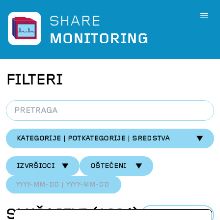
SHARE
MONITORING
FILTERI
KATEGORIJE | POTKATEGORIJE | SREDSTVA
IZVRŠIOCI
OŠTEĆENI
SLUČAJEVI
(
1304
)
PREUZMI