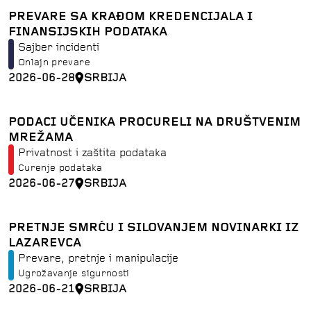
PREVARE SA KRAĐOM KREDENCIJALA I
FINANSIJSKIH PODATAKA
Sajber incidenti
Onlajn prevare
2026-06-28
SRBIJA
PODACI UČENIKA PROCURELI NA DRUŠTVENIM
MREŽAMA
Privatnost i zaštita podataka
Curenje podataka
2026-06-27
SRBIJA
PRETNJE SMRĆU I SILOVANJEM NOVINARKI IZ
LAZAREVCA
Prevare, pretnje i manipulacije
Ugrožavanje sigurnosti
2026-06-21
SRBIJA