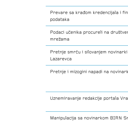
Prevare sa krađom kredencijala i fin
podataka
Podaci učenika procureli na društve
mrežama
Pretnje smrću i silovanjem novinarki 
Lazarevca
Pretnje i mizogini napadi na novinar
Uznemiravanje redakcije portala Vr
Manipulacija sa novinarkom BIRN Sr