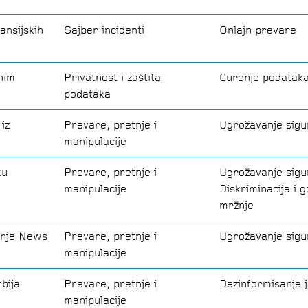
ansijskih
Sajber incidenti
Onlajn prevare
nim
Privatnost i zaštita
Curenje podatak
podataka
iz
Prevare, pretnje i
Ugrožavanje sigu
manipulacije
ku
Prevare, pretnje i
Ugrožavanje sigu
manipulacije
Diskriminacija i 
mržnje
anje News
Prevare, pretnje i
Ugrožavanje sigu
manipulacije
bija
Prevare, pretnje i
Dezinformisanje j
manipulacije