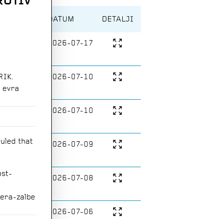
ROTIV
A
DATUM
DETALJI
rnosti
2026-07-17
RIK.
tacije
2026-07-10
n evra
obode
2026-07-10
uled that
rnosti
2026-07-09
ost
-
rnosti,
2026-07-08
tacije
era
-
zalbe
rnosti
2026-07-06