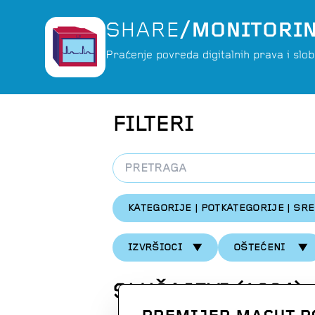
SHARE
/MONITORI
Praćenje povreda digitalnih prava i slo
FILTERI
KATEGORIJE | POTKATEGORIJE | SR
IZVRŠIOCI
OŠTEĆENI
SLUČAJEVI
(
1304
)