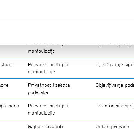
manipulacije
stima
Prevare, pretnje i
Diskriminacija i 
manipulacije
mržnje,
Ugrožavanje sigu
Prevare, pretnje i
Ugrožavanje sigu
manipulacije
jsbuka
Prevare, pretnje i
Ugrožavanje sigu
manipulacije
Gore
Privatnost i zaštita
Objavljivanje pod
podataka
ipulisana
Prevare, pretnje i
Dezinformisanje j
manipulacije
Sajber incidenti
Onlajn prevare