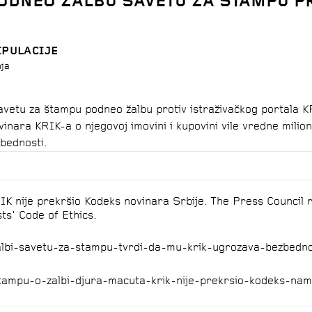
ODNEO ŽALBU SAVETU ZA ŠTAMPU P
KATEGORIJA
POTKATEGORIJ
IPULACIJE
 porodici
Prevare, pretnje i
Ugrožavanje sigu
ja
manipulacije
 novinara
vetu za štampu podneo žalbu protiv istraživačkog portala K
Prevare, pretnje i
Ugrožavanje repu
vinara KRIK-a o njegovoj imovini i kupovini vile vredne milio
manipulacije
bednosti.
g krivične
Prevare, pretnje i
Ograničavanje sl
manipulacije
izražavanja
IK nije prekršio Kodeks novinara Srbije. The Press Council r
eč
Prevare, pretnje i
Ugrožavanje sigu
sts' Code of Ethics.
manipulacije
lbi
-
savetu
-
za
-
stampu
-
tvrdi
-
da
-
mu
-
krik
-
ugrozava
-
bezbedn
entarima
Prevare, pretnje i
Ugrožavanje sigu
manipulacije
Ugrožavanje repu
tampu
-
o
-
zalbi
-
djura
-
macuta
-
krik
-
nije
-
prekrsio
-
kodeks
-
nam
Prevare, pretnje i
Ugrožavanje sigu