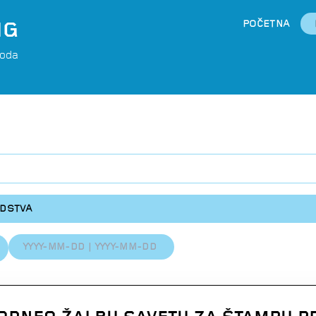
NG
POČETNA
boda
EDSTVA