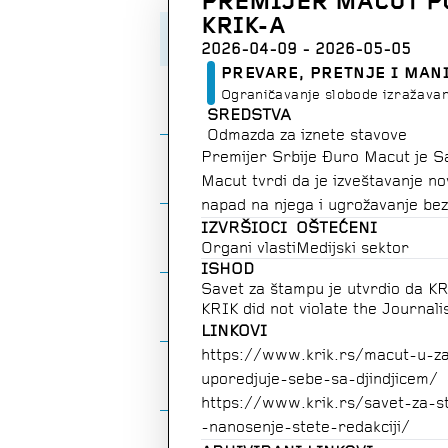
PREMIJER MACUT P
KRIK-A
NASLOV
2026-04-09 - 2026-05-05
PREVARE, PRETNJE I MAN
Pretnje direktoru vesti N1 i njegovoj
Ograničavanje slobode izražavan
SREDSTVA
Odmazda za iznete stavove
Lokalni funkcioner u Grockoj vređao
Premijer Srbije Đuro Macut je Sa
Macut tvrdi da je izveštavanje no
napad na njega i ugrožavanje bez
Urednik portala pozvan u policiju zbo
IZVRŠIOCI
OŠTEĆENI
Organi vlasti
Medijski sektor
prijave
ISHOD
Savet za štampu je utvrdio da KR
Pretnje redakciji portala Slobodna r
KRIK did not violate the Journali
LINKOVI
https:
/
/
www
.
krik
.
rs
/
macut
-
u
-
za
Pretnje i uvrede redakciji N1 u kom
uporedjuje
-
sebe
-
sa
-
djindjicem
/
https:
/
/
www
.
krik
.
rs
/
savet
-
za
-
s
-
nanosenje
-
stete
-
redakciji
/
Pretnje novinarkama BIRN Srbija