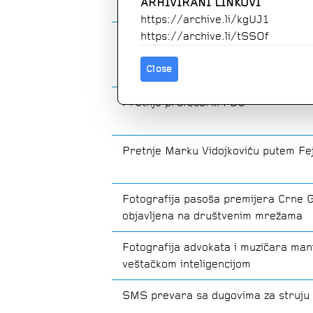
ARHIVIRANI LINKOVI
https://archive.li/kgUJ1
https://archive.li/tSSOf
Govor mržnje i pretnje LGBT+ aktivi
Close
Pretnje profesorki FDU
Pretnje Marku Vidojkoviću putem Fe
Fotografija pasoša premijera Crne 
objavljena na društvenim mrežama
Fotografija advokata i muzičara man
veštačkom inteligencijom
SMS prevara sa dugovima za struju